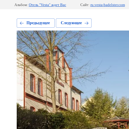
Альбом:
Отель "Vesta" ждет Вас
Сайт:
ru.vesta-badelster.com
Предыдущее
Следующее