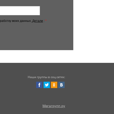
бработку моих данных.
Детали
:
*
Наши группы в соц.сетях:
Мегагрупп.ру