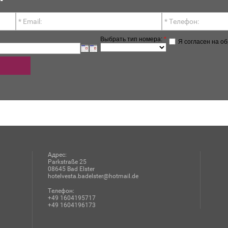
Выбрать тип номера:
*
Я согласен на о
Адрес:
Parkstraße 25
08645 Bad Elster
hotelvesta.badelster@hotmail.de
Телефон:
+49 1604195717
+49 1604196173