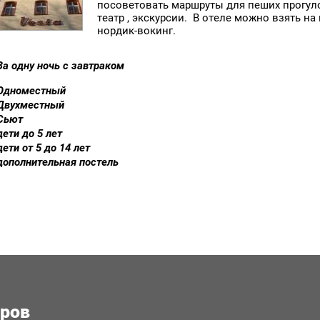
посоветовать маршруты для пеших прогуло
театр , экскурсии. В отеле можно взять на
нордик-вокинг.
За одну ночь с завтраком
Одноместный
Двухместный
Сьют
дети до 5 лет
дети от 5 до 14 лет
дополнительная постель
еров